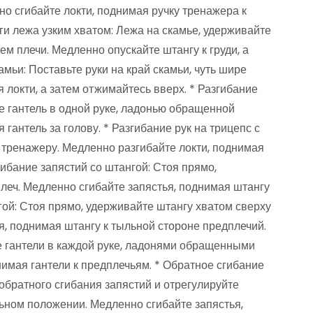
о сгибайте локти, поднимая ручку тренажера к
и лежа узким хватом: Лежа на скамье, удерживайте
ем плечи. Медленно опускайте штангу к груди, а
мьи: Поставьте руки на край скамьи, чуть шире
я локти, а затем отжимайтесь вверх. * Разгибание
те гантель в одной руке, ладонью обращенной
гантель за голову. * Разгибание рук на трицепс с
 тренажеру. Медленно разгибайте локти, поднимая
гибание запястий со штангой: Стоя прямо,
леч. Медленно сгибайте запястья, поднимая штангу
гой: Стоя прямо, удерживайте штангу хватом сверху
я, поднимая штангу к тыльной стороне предплечий.
е гантели в каждой руке, ладонями обращенными
днимая гантели к предплечьям. * Обратное сгибание
обратного сгибания запястий и отрегулируйте
льном положении. Медленно сгибайте запястья,