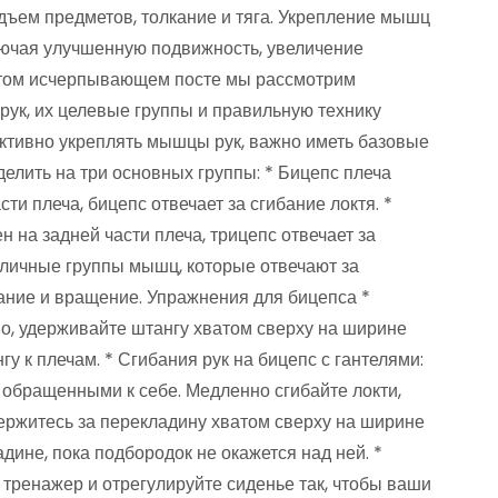
дъем предметов, толкание и тяга. Укрепление мышц
лючая улучшенную подвижность, увеличение
этом исчерпывающем посте мы рассмотрим
ук, их целевые группы и правильную технику
тивно укреплять мышцы рук, важно иметь базовые
елить на три основных группы: * Бицепс плеча
ти плеча, бицепс отвечает за сгибание локтя. *
н на задней части плеча, трицепс отвечает за
зличные группы мышц, которые отвечают за
бание и вращение. Упражнения для бицепса *
мо, удерживайте штангу хватом сверху на ширине
у к плечам. * Сгибания рук на бицепс с гантелями:
 обращенными к себе. Медленно сгибайте локти,
Держитесь за перекладину хватом сверху на ширине
адине, пока подбородок не окажется над ней. *
 тренажер и отрегулируйте сиденье так, чтобы ваши