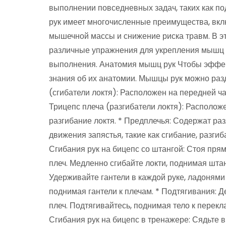
выполнении повседневных задач, таких как по
рук имеет многочисленные преимущества, вк
мышечной массы и снижение риска травм. В 
различные упражнения для укрепления мышц р
выполнения. Анатомия мышц рук Чтобы эффек
знания об их анатомии. Мышцы рук можно разд
(сгибатели локтя): Расположен на передней час
Трицепс плеча (разгибатели локтя): Расположе
разгибание локтя. * Предплечья: Содержат ра
движения запястья, такие как сгибание, разги
Сгибания рук на бицепс со штангой: Стоя пря
плеч. Медленно сгибайте локти, поднимая штанг
Удерживайте гантели в каждой руке, ладонями
поднимая гантели к плечам. * Подтягивания: 
плеч. Подтягивайтесь, поднимая тело к перекл
Сгибания рук на бицепс в тренажере: Сядьте в