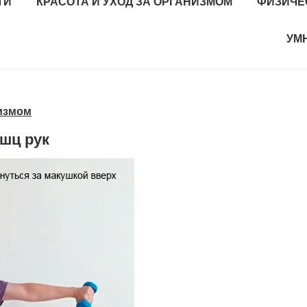
ТИ
КРАСОТА И УХОД ЗА ОРГАНИЗМОМ
ФИЗИЧЕ
УМ
низмом
шц рук