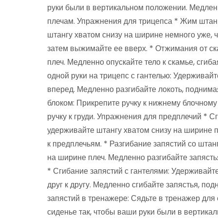
руки были в вертикальном положении. Медленн
плечам. Упражнения для трицепса * Жим штанг
штангу хватом снизу на ширине немного уже, ч
затем выжимайте ее вверх. * Отжимания от ска
плеч. Медленно опускайте тело к скамье, сгиба
одной руки на трицепс с гантелью: Удерживай
вперед. Медленно разгибайте локоть, поднимая 
блоком: Прикрепите ручку к нижнему блочному
ручку к груди. Упражнения для предплечий * С
удерживайте штангу хватом снизу на ширине п
к предплечьям. * Разгибание запястий со штан
на ширине плеч. Медленно разгибайте запясть
* Сгибание запястий с гантелями: Удерживайт
друг к другу. Медленно сгибайте запястья, по
запястий в тренажере: Сядьте в тренажер для 
сиденье так, чтобы ваши руки были в вертика