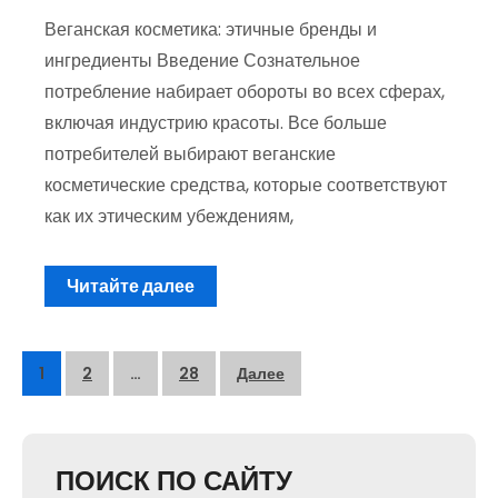
Веганская косметика: этичные бренды и
ингредиенты Введение Сознательное
потребление набирает обороты во всех сферах,
включая индустрию красоты. Все больше
потребителей выбирают веганские
косметические средства, которые соответствуют
как их этическим убеждениям,
Читайте далее
Пагинация
1
2
…
28
Далее
записей
ПОИСК ПО САЙТУ