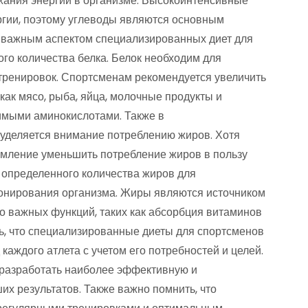
жания энергии в организме. Высокоинтенсивные
ргии, поэтому углеводы являются основным
м важным аспектом специализированных диет для
го количества белка. Белок необходим для
тренировок. Спортсменам рекомендуется увеличить
 как мясо, рыба, яйца, молочные продукты и
имыми аминокислотами. Также в
уделяется внимание потреблению жиров. Хотя
емление уменьшить потребление жиров в пользу
 определенного количества жиров для
онирования организма. Жиры являются источником
о важных функций, таких как абсорбция витаминов
ть, что специализированные диеты для спортсменов
аждого атлета с учетом его потребностей и целей.
 разработать наиболее эффективную и
х результатов. Также важно помнить, что