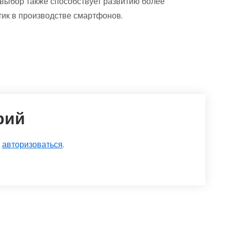
 выбор также способствует развитию более
тик в производстве смартфонов.
рий
о
авторизоваться
.