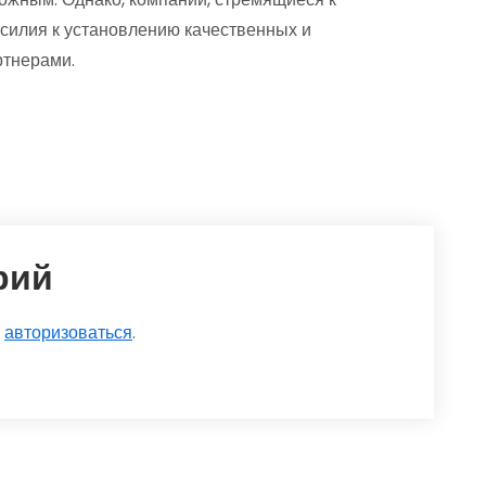
силия к установлению качественных и
ртнерами.
рий
о
авторизоваться
.