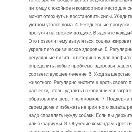
питомцу спокойное и комфортное место для сна
может отдохнуть и восстановить силы. Убедите
уютном уголке дома. 4. Ежедневные прогулки.
прогулки на свежем воздухе. Выделите каждый
Это позволит ему выгуляться, социализироват
укрепит его физическое здоровье. 5. Регуляр
регулярные визиты к ветеринару для профилак
определить любые проблемы здоровья вашего 
соответствующее лечение. 6. Уход за шерстью
животного. Регулярно чистите шерсть своего
расчески, чтобы удалить накопившиеся загряз
образования шерстяных комков. 7. Поддержани
своем доме и избежать неприятного запаха, ре
надо справлять нужду собаки. Если вы держите
или аквариумы. 8. Обучение командам. Дресси
социализации и общению с другими животным