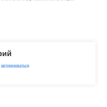
рий
о
авторизоваться
.