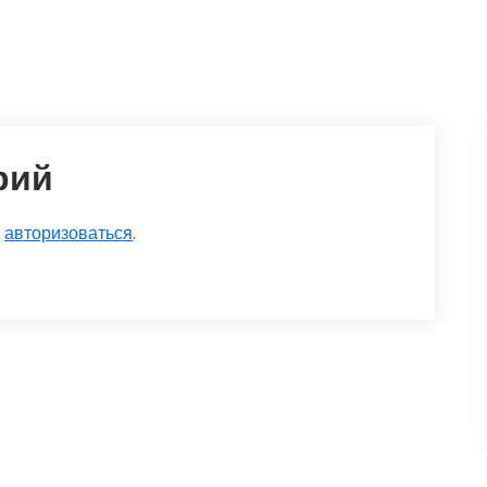
рий
о
авторизоваться
.