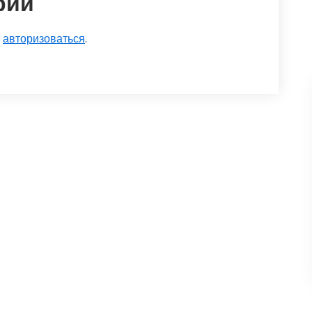
рий
о
авторизоваться
.