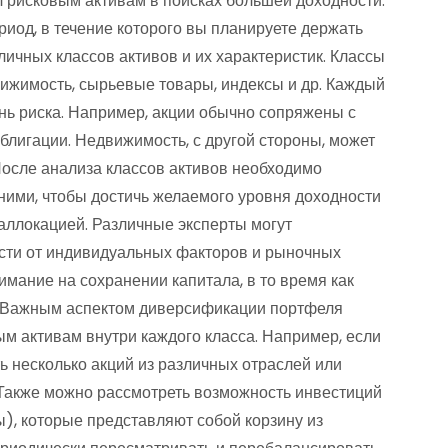
л рисковым активам в поисках большей доходности.
иод, в течение которого вы планируете держать
личных классов активов и их характеристик. Классы
движимость, сырьевые товары, индексы и др. Каждый
ень риска. Например, акции обычно сопряжены с
блигации. Недвижимость, с другой стороны, может
После анализа классов активов необходимо
ими, чтобы достичь желаемого уровня доходности
-аллокацией. Различные эксперты могут
сти от индивидуальных факторов и рыночных
имание на сохранении капитала, в то время как
и. Важным аспектом диверсификации портфеля
м активам внутри каждого класса. Например, если
ь несколько акций из различных отраслей или
 Также можно рассмотреть возможность инвестиций
, которые представляют собой корзину из