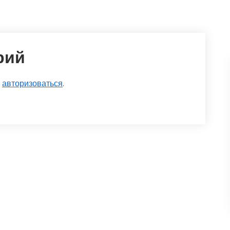
рий
о
авторизоваться
.