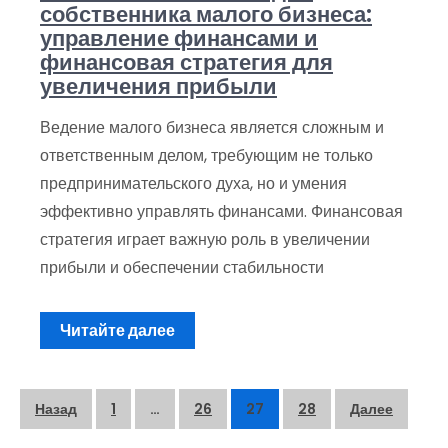
собственника малого бизнеса:
управление финансами и
финансовая стратегия для
увеличения прибыли
Ведение малого бизнеса является сложным и
ответственным делом, требующим не только
предпринимательского духа, но и умения
эффективно управлять финансами. Финансовая
стратегия играет важную роль в увеличении
прибыли и обеспечении стабильности
Читайте далее
Пагинация
Назад
1
…
26
27
28
Далее
записей