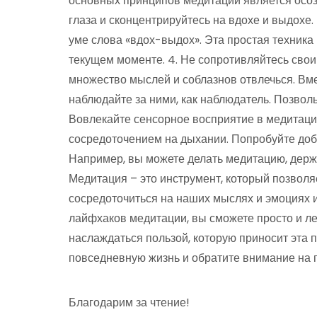
основных принципов медитации является осозн
глаза и сконцентрируйтесь на вдохе и выдохе
уме слова «вдох-выдох». Эта простая техника
текущем моменте. 4. Не сопротивляйтесь сво
множество мыслей и соблазнов отвлечься. Вмес
наблюдайте за ними, как наблюдатель. Позвольт
Вовлекайте сенсорное восприятие в медитаци
сосредоточением на дыхании. Попробуйте доба
Например, вы можете делать медитацию, держа
Медитация – это инструмент, который позволяе
сосредоточиться на наших мыслях и эмоциях и
лайфхаков медитации, вы сможете просто и ле
наслаждаться пользой, которую приносит эта 
повседневную жизнь и обратите внимание на 
Благодарим за чтение!