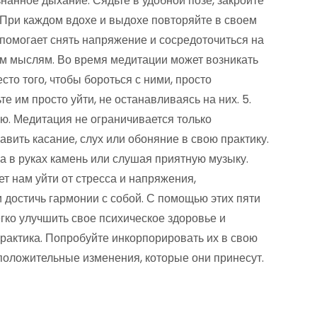
анное дыхание. Сядьте в удобной позе, закройте
. При каждом вдохе и выдохе повторяйте в своем
 помогает снять напряжение и сосредоточиться на
им мыслям. Во время медитации может возникать
то того, чтобы бороться с ними, просто
е им просто уйти, не останавливаясь на них. 5.
ю. Медитация не ограничивается только
вить касание, слух или обоняние в свою практику.
 в руках камень или слушая приятную музыку.
т нам уйти от стресса и напряжения,
 достичь гармонии с собой. С помощью этих пяти
гко улучшить свое психическое здоровье и
практика. Попробуйте инкорпорировать их в свою
положительные изменения, которые они принесут.