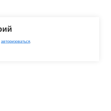
рий
о
авторизоваться
.